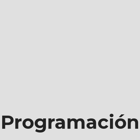
os Info
Programación